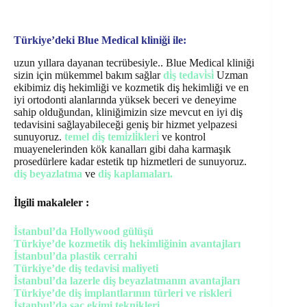
Türkiye’deki Blue Medical kliniği ile:
uzun yıllara dayanan tecrübesiyle.. Blue Medical kliniği
sizin için mükemmel bakım sağlar
di̇ş tedavi̇si̇
Uzman
ekibimiz diş hekimliği ve kozmetik diş hekimliği ve en
iyi ortodonti alanlarında yüksek beceri ve deneyime
sahip olduğundan, kliniğimizin size mevcut en iyi diş
tedavisini sağlayabileceği geniş bir hizmet yelpazesi
sunuyoruz.
temel di̇ş temi̇zli̇kleri̇
ve kontrol
muayenelerinden kök kanalları gibi daha karmaşık
prosedürlere kadar estetik tıp hizmetleri de sunuyoruz.
diş beyazlatma
ve
diş kaplamaları.
İlgili makaleler :
İstanbul’da Hollywood gülüşü
Türkiye’de kozmetik diş hekimliğinin avantajları
İstanbul’da plastik cerrahi
Türkiye’de diş tedavisi maliyeti
İstanbul’da lazerle diş beyazlatmanın avantajları
Türkiye’de diş implantlarının türleri ve riskleri
İstanbul’da saç ekimi teknikleri