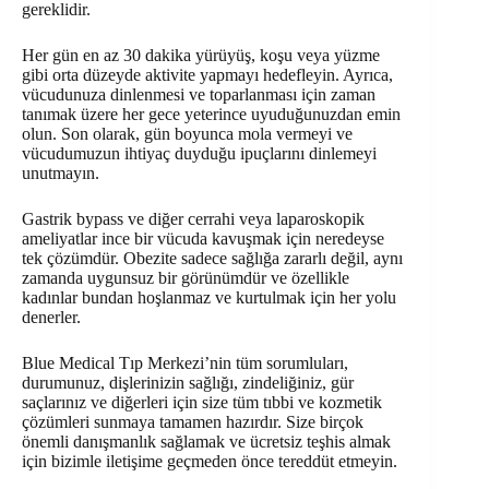
gereklidir.
Her gün en az 30 dakika yürüyüş, koşu veya yüzme
gibi orta düzeyde aktivite yapmayı hedefleyin. Ayrıca,
vücudunuza dinlenmesi ve toparlanması için zaman
tanımak üzere her gece yeterince uyuduğunuzdan emin
olun. Son olarak, gün boyunca mola vermeyi ve
vücudumuzun ihtiyaç duyduğu ipuçlarını dinlemeyi
unutmayın.
Gastrik bypass ve diğer cerrahi veya laparoskopik
ameliyatlar ince bir vücuda kavuşmak için neredeyse
tek çözümdür. Obezite sadece sağlığa zararlı değil, aynı
zamanda uygunsuz bir görünümdür ve özellikle
kadınlar bundan hoşlanmaz ve kurtulmak için her yolu
denerler.
Blue Medical Tıp Merkezi’nin tüm sorumluları,
durumunuz, dişlerinizin sağlığı, zindeliğiniz, gür
saçlarınız ve diğerleri için size tüm tıbbi ve kozmetik
çözümleri sunmaya tamamen hazırdır. Size birçok
önemli danışmanlık sağlamak ve ücretsiz teşhis almak
için bizimle iletişime geçmeden önce tereddüt etmeyin.