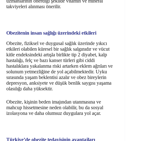
uzmanlarının önerdiği şekilde vitamin ve mineral
takviyeleri alınması önerilir.
Obezitenin insan sağlığı üzerindeki etkileri
Obezite, fiziksel ve duygusal sağlık üzerinde yıkıcı
etkileri olabilen küresel bir sağlık salgınıdır ve vücut
kitle endeksindeki artışla birlikte tip 2 diyabet, kalp
hastalığı, felç ve bazı kanser türleri gibi ciddi
hastalıklara yakalanma riski artarken eklem ağrıları ve
solunum yetmezliğine de yol açabilmektedir. Uyku
sırasında yaşam beklentisi azalır ve obez bireylerin
depresyon, anksiyete ve düşük benlik saygısı yaşama
olasılığı daha yüksektir.
Obezite, kişinin beden imajından utanmasına ve
mahcup hissetmesine neden olabilir, bu da sosyal
izolasyona ve daha olumsuz duygulara yol açar.
Türkiye’de obezite tedavisinin avantajları