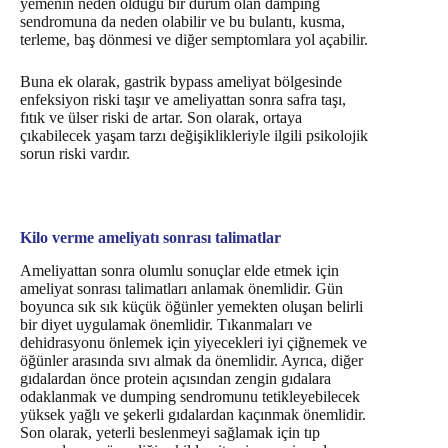
yemenin neden olduğu bir durum olan damping
sendromuna da neden olabilir ve bu bulantı, kusma,
terleme, baş dönmesi ve diğer semptomlara yol açabilir.
Buna ek olarak, gastrik bypass ameliyat bölgesinde
enfeksiyon riski taşır ve ameliyattan sonra safra taşı,
fıtık ve ülser riski de artar. Son olarak, ortaya
çıkabilecek yaşam tarzı değişiklikleriyle ilgili psikolojik
sorun riski vardır.
Kilo verme ameliyatı sonrası talimatlar
Ameliyattan sonra olumlu sonuçlar elde etmek için
ameliyat sonrası talimatları anlamak önemlidir. Gün
boyunca sık sık küçük öğünler yemekten oluşan belirli
bir diyet uygulamak önemlidir. Tıkanmaları ve
dehidrasyonu önlemek için yiyecekleri iyi çiğnemek ve
öğünler arasında sıvı almak da önemlidir. Ayrıca, diğer
gıdalardan önce protein açısından zengin gıdalara
odaklanmak ve dumping sendromunu tetikleyebilecek
yüksek yağlı ve şekerli gıdalardan kaçınmak önemlidir.
Son olarak, yeterli beslenmeyi sağlamak için tıp