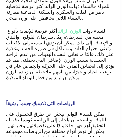
يمكن أن تسبب زيادة الوزن مشاكل صحية خطيرة
للمرأة فالنساء ذوات الوزن الزائد أكثر عرضة للإصابة
بأمراض القلب والسكري والسكتة الدماغية مقارنة
بالنساء اللائي يحافظن على وزن صحي.
النساء ذوات
الوزن الزائد
أكثر عرضة للإصابة بأنواع
معينة من السرطان، مثل سرطان القولون والثدي
وبالإضافة إلى ذلك، يمكن أن تؤدي السمنة إلى الاكتئاب
وتدني احترام الذات ومشاكل في صورة الجسد وعلاوة
على ذلك، غالبًا ما تعاني النساء البدينات من عدم الراحة
الجسدية بسبب الوزن الإضافي الذي يحملنه، مما قد
يؤدي إلى انخفاض القدرة على الحركة وانخفاض عام في
نوعية الحياة وأخيرًا، من المهم ملاحظة أن زيادة الوزن
.
يمكن أن تزيد من خطر الوفاة المبكرة
الرياضات التي تكسبكِ جسماً رشيقاً
يمكن للنساء اللواتي يبحثن عن طرق للحصول على
اللياقة والصحة أن يلجأن إلى الرياضة كوسيلة فعالة
لتحقيق أهدافهن فاعتمادًا على تفضيلاتهم وخبراتهم،
يمكن أن توفر أنواع مختلفة من الرياضات مجموعة