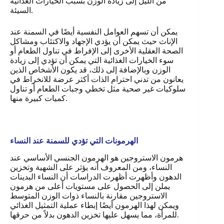
من الليل إلى زيادة الوزن بسبب الخيارات الغذائية
السيئة.
يمكن أن تسهم العوامل النفسية أيضًا في السمنة عند
الإناث حيث يمكن أن يؤدي الإجهاد والاكتئاب ومشاكل
الصحة العقلية الأخرى إلى الإفراط في تناول الطعام أو
سوء الخيارات الغذائية التي يمكن أن تؤدي إلى زيادة
الوزن وبالإضافة إلى ذلك، قد يكون الأشخاص الذين
يعانون من تدني احترام الذات أكثر عرضة للانخراط في
سلوكيات غير صحية مثل تخطي وجبات الطعام أو تناول
كميات كبيرة منها.
الهرمونات التي تؤدي للسمنة عند النساء
هرمون الاستروجين هو الهرمون الجنسي الأساسي عند
النساء، ومن المعروف أنه يؤثر على الشهية وتخزين
الدهون وأظهرت أظهرت الدراسات أن النساء البدينات
يملن إلى الحصول على مستويات أعلى من هرمون
الاستروجين مقارنة بالنساء ذوات الوزن المتوسط
ويمكن لهذا الهرمون أيضًا إبطاء عملية التمثيل الغذائي
للمرأة، مما يسهل عليها تخزين الدهون بدلاً من حرقها.