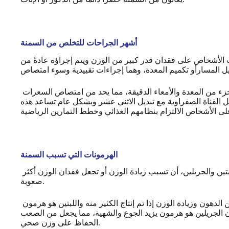
أشهر الجراحات للتخلص من السمنة
ت الأشخاص على فقدان قدر كبير من الوزن ويتم إجراؤه عادةً من
أثناء العملية، يتم إنشاء كيس صغير من المعدة للحد من تناول الطعام ويتم إعادة توجيه الأمعاء الدقيقة لتجاوز جزء من المعدة والأمعاء الدقيقة، مما يحد من امتصاص السعرات
يل القناة الصفراوية مع تبديل الاثني عشر وبشكل عام تساعد هذه
الهرمونات التي تسبب السمنة
الهرمونات هي أحد أكثر العوامل المساهمة في السمنة شيوعًا ويمكن لبعض الهرمونات، مثل الأنسولين واللبتين والجريلين، أن تسبب زيادة الوزن أو تجعل فقدان الوزن أكثر
صعوبة.
الأنسولين هو هرمون يتم إطلاقه استجابة لمستويات الجلوكوز في مجرى الدم، ويمكن أن يتسبب في زيادة تخزين الدهون وزيادة الوزن إذا تم إنتاج الكثير منه واللبتين هو هرمون
ن الجريلين هو هرمون يزيد الجوع والشهية، مما يجعل من الصعب
الحفاظ على وزن صحي.