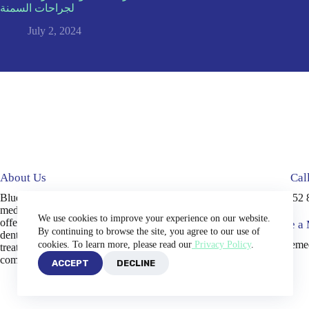
لجراحات السمنة
July 2, 2024
About Us
Cal
Blue Medical Plus is an accredited
+90 552 
medical tourism company in Turkey,
We use cookies to improve your experience on our website.
offering high-quality services, including
Write a
By continuing to browse the site, you agree to our use of
dental implants and Hollywood smile
info@bluemed
cookies. To learn more, please read our
Privacy Policy
.
treatments, ensuring a safe and
comfortable experience.
ACCEPT
DECLINE
Copyright © 2026 -
Blue Medical Plus