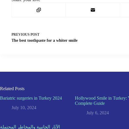
PREVIOUS
POST
The best toothpaste for a whiter smile
Related Posts
Bariatric surgeries in Turkey 2024
Hollywood Smile in Turkey: 
Complete Guide
July 10, 2024
July 6, 2024
الآثار الجانبية والمخاطر المحتملة