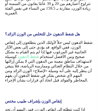
تتراوح أعمارهم بين 20 و 39 عامًا يعانون من السمنة أو
زيادة الوزن، مقارنة بـ 59.5٪ من النساء في نفس الفئة
العمرية.
هل شفط الدهون حل للتخلص من الوزن الزائد؟
شفط الدهون ليس حلاً لأولئك الذين يتطلعون إلى إنقاص
الوزن، ففي الواقع، قد يؤدي حتى إلى بعض الآثار
الجانبية غير المرغوب فيها إذا لم يتم القيام به بشكل
صحيح ومن الأفضل استخدام
شفط الدهون
كوسيلة
لاستهداف مناطق معينة من الدهون التي لا يمكن إزالتها
من خلال النظام الغذائي وممارسة الرياضة، فلا ينبغي
أن ينظر إليه على أنه وسيلة «لإصلاح» الوزن الزائد ومن
المهم لأي شخص يفكر في شفط الدهون أن يفهم
.
المخاطر والفوائد قبل اتخاذ أي قرارات بشأن الإجراء
إنقاص الوزن بإشراف طبيب مختص
إذا كنت تتطلع إلى إنقاص الوزن، فمن المهم أن تجد