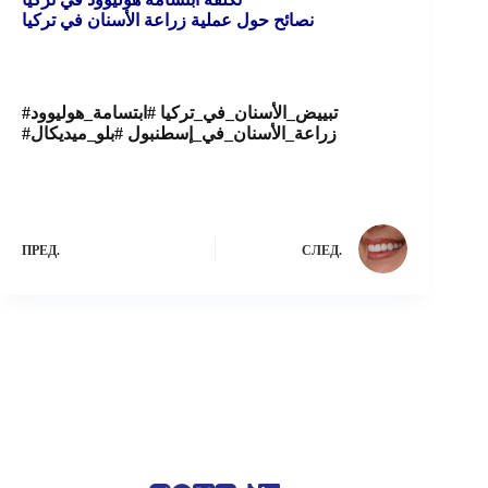
نصائح حول عملية زراعة الأسنان في تركيا
#تبييض_الأسنان_في_تركيا #ابتسامة_هوليوود
#زراعة_الأسنان_في_إسطنبول #بلو_ميديكال
ПРЕД.
СЛЕД.