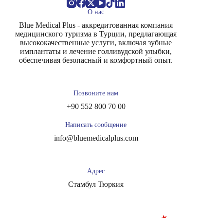
О нас
Blue Medical Plus - аккредитованная компания
медицинского туризма в Турции, предлагающая
высококачественные услуги, включая зубные
имплантаты и лечение голливудской улыбки,
обеспечивая безопасный и комфортный опыт.
Позвоните нам
+90 552 800 70 00
Написать сообщение
info@bluemedicalplus.com
Адрес
Стамбул Тюркия