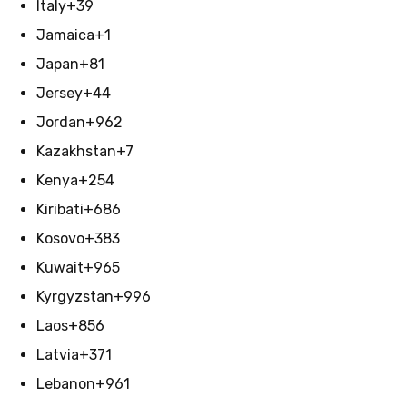
Italy
+39
Jamaica
+1
Japan
+81
Jersey
+44
Jordan
+962
Kazakhstan
+7
Kenya
+254
Kiribati
+686
Kosovo
+383
Kuwait
+965
Kyrgyzstan
+996
Laos
+856
Latvia
+371
Lebanon
+961