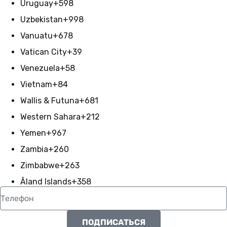
Uruguay
+598
Uzbekistan
+998
Vanuatu
+678
Vatican City
+39
Venezuela
+58
Vietnam
+84
Wallis & Futuna
+681
Western Sahara
+212
Yemen
+967
Zambia
+260
Zimbabwe
+263
Åland Islands
+358
ПОДПИСАТЬСЯ