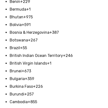
Benin
+229
Bermuda
+1
Bhutan
+975
Bolivia
+591
Bosnia & Herzegovina
+387
Botswana
+267
Brazil
+55
British Indian Ocean Territory
+246
British Virgin Islands
+1
Brunei
+673
Bulgaria
+359
Burkina Faso
+226
Burundi
+257
Cambodia
+855