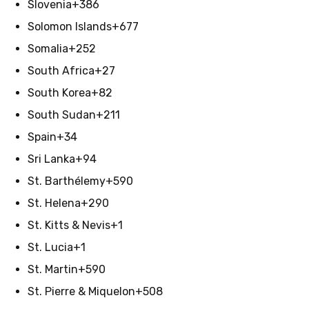
Slovenia
+386
Solomon Islands
+677
Somalia
+252
South Africa
+27
South Korea
+82
South Sudan
+211
Spain
+34
Sri Lanka
+94
St. Barthélemy
+590
St. Helena
+290
St. Kitts & Nevis
+1
St. Lucia
+1
St. Martin
+590
St. Pierre & Miquelon
+508