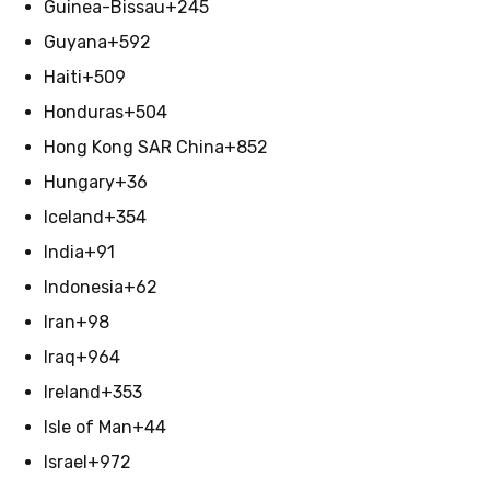
Guinea-Bissau
+245
Guyana
+592
Haiti
+509
Honduras
+504
Hong Kong SAR China
+852
Hungary
+36
Iceland
+354
India
+91
Indonesia
+62
Iran
+98
Iraq
+964
Ireland
+353
Isle of Man
+44
Israel
+972