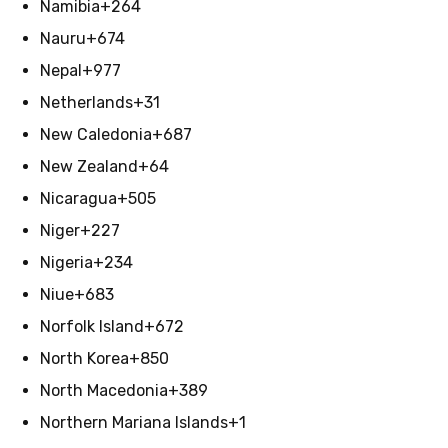
Namibia
+264
Nauru
+674
Nepal
+977
Netherlands
+31
New Caledonia
+687
New Zealand
+64
Nicaragua
+505
Niger
+227
Nigeria
+234
Niue
+683
Norfolk Island
+672
North Korea
+850
North Macedonia
+389
Northern Mariana Islands
+1