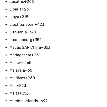
Lesotho
+266
Liberia
+231
Libya
+218
Liechtenstein
+423
Lithuania
+370
Luxembourg
+352
Macao SAR China
+853
Madagascar
+261
Malawi
+265
Malaysia
+60
Maldives
+960
Mali
+223
Malta
+356
Marshall Islands
+692