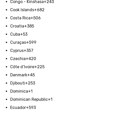
Congo - Kinshasa
+243
Cook Islands
+682
Costa Rica
+506
Croatia
+385
Cuba
+53
Curaçao
+599
Cyprus
+357
Czechia
+420
Côte d’Ivoire
+225
Denmark
+45
Djibouti
+253
Dominica
+1
Dominican Republic
+1
Ecuador
+593