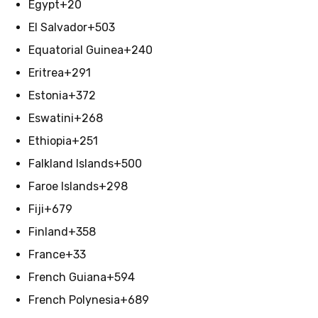
Egypt
+20
El Salvador
+503
Equatorial Guinea
+240
Eritrea
+291
Estonia
+372
Eswatini
+268
Ethiopia
+251
Falkland Islands
+500
Faroe Islands
+298
Fiji
+679
Finland
+358
France
+33
French Guiana
+594
French Polynesia
+689