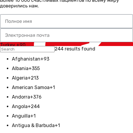
Более 16 000 счастливых пациентов по всему миру
доверились нам.
Turkey +90
244 results found
Afghanistan
+93
Albania
+355
Algeria
+213
American Samoa
+1
Andorra
+376
Angola
+244
Anguilla
+1
Antigua & Barbuda
+1