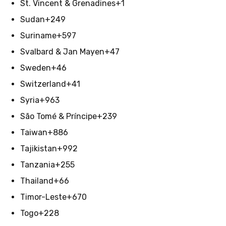
St. Vincent & Grenadines
+1
Sudan
+249
Suriname
+597
Svalbard & Jan Mayen
+47
Sweden
+46
Switzerland
+41
Syria
+963
São Tomé & Príncipe
+239
Taiwan
+886
Tajikistan
+992
Tanzania
+255
Thailand
+66
Timor-Leste
+670
Togo
+228