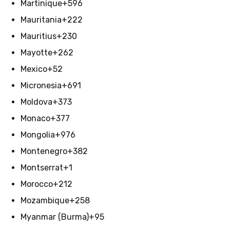
Martinique
+596
Mauritania
+222
Mauritius
+230
Mayotte
+262
Mexico
+52
Micronesia
+691
Moldova
+373
Monaco
+377
Mongolia
+976
Montenegro
+382
Montserrat
+1
Morocco
+212
Mozambique
+258
Myanmar (Burma)
+95