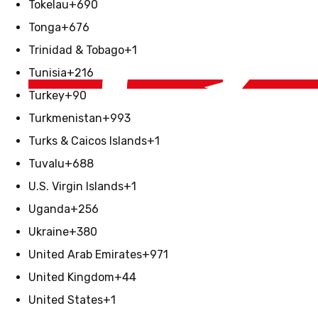
Tokelau
+690
Tonga
+676
Trinidad & Tobago
+1
Tunisia
+216
Turkey
+90
Turkmenistan
+993
Turks & Caicos Islands
+1
Tuvalu
+688
U.S. Virgin Islands
+1
Uganda
+256
Ukraine
+380
United Arab Emirates
+971
United Kingdom
+44
United States
+1