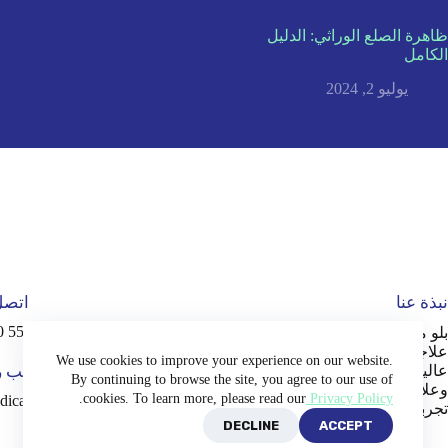
ظاهرة الصلع الوراثي: الدليل
الكامل
يوليو 2, 2024
نبذة عنا
اتصل 
+90 552 800 70 00
بلو ميديكال بلس هي شركة سياحة
علاجية معتمدة في تركيا، تقدم خدمات
We use cookies to improve your experience on our website.
عالية الجودة، بما في ذلك زراعة الأسنان
اكتب ر
By continuing to browse the site, you agree to our use of
وعلاجات ابتسامة هوليوود، مما يضمن لك
.
cookies. To learn more, please read our
Privacy Policy
dicalplus.com
تجربة آمنة ومريحة.
DECLINE
ACCEPT
Copyright © 2026 -
Blue Medical Plus