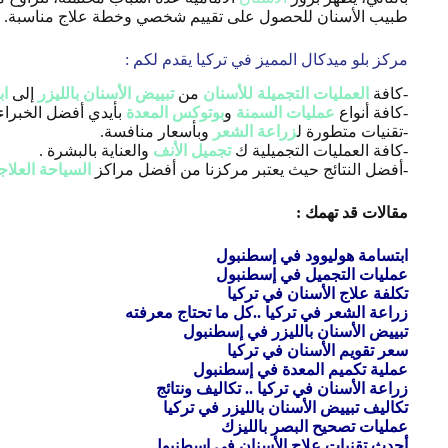
طبيب الأسنان للحصول على تقييم شخصي وخطة علاج مناسبة. بال
مركز بلو ميدكال المميز في تركيا يقدم لكم :
-كافة
العمليات التجميلة للأسنان
من
تبييض الأسنان بالليزر
إلى
اب
-كافة أنواع
عمليات السمنة
و
بوتوكس المعدة
بأيدي أفضل الخبراء
-تقنيات متطورة ل
زراعة الشعر
وبأسعار منافسة.
-كافة العمليات التجميلية ك
تجميل الأنف
والعناية بالبشرة .
-أفضل النتائج حيث يعتبر مركزنا من أفضل مراكز
السياحة العلاج
مقالات قد تهمك :
ابتسامة هوليوود في إسطنبول
عمليات التجميل في إسطنبول
تكلفة علاج الأسنان في تركيا
زراعة الشعر في تركيا ..كل ما تحتاج معرفته
تبييض الأسنان بالليزر في إسطنبول
سعر تقويم الأسنان في تركيا
عملية تكميم المعدة في إسطنبول
زراعة الأسنان في تركيا .. تكاليف ونتائج
تكاليف تبييض الأسنان بالليزر في تركيا
عمليات تصحيح البصر بالليزك
أحدث تقنيات علاج الأسنان في إسطنبول