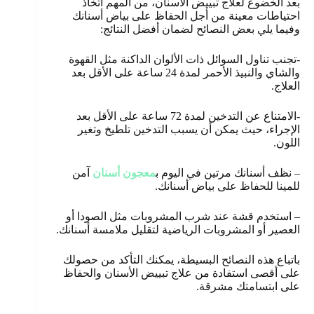
بعد الخضوع لعلاج تبييض الأسنان، من المهم اتخاذ
احتياطات معينة من أجل الحفاظ على بياض أسنانك
وفيما يلي بعض النصائح لضمان أفضل النتائج:
-تجنب تناول السوائل ذات الألوان الداكنة مثل القهوة
والشاي والنبيذ الأحمر لمدة 24 ساعة على الأقل بعد
العلاج.
-الامتناع عن التدخين لمدة 72 ساعة على الأقل بعد
الإجراء، حيث يمكن أن يسبب التدخين تلطيخ وتغير
اللون.
– نظف أسنانك مرتين في اليوم ب
معجون أسنان
آمن
للمينا للحفاظ على بياض أسنانك.
– استخدم قشة عند شرب المشروبات مثل الصودا أو
العصير أو المشروبات الرياضية لتقليل ملامسة أسنانك.
باتباع هذه النصائح البسيطة، يمكنك التأكد من حصولك
على أقصى استفادة من علاج تبييض الأسنان والحفاظ
على ابتسامتك مشرقة.