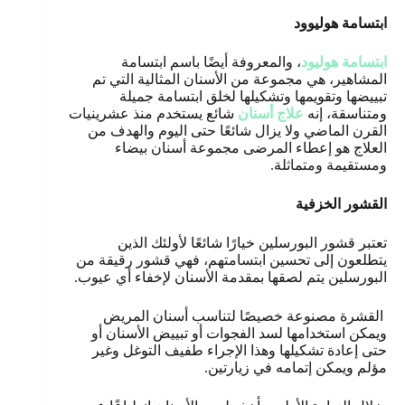
ابتسامة هوليوود
ابتسامة هوليود
، والمعروفة أيضًا باسم ابتسامة
المشاهير، هي مجموعة من الأسنان المثالية التي تم
تبييضها وتقويمها وتشكيلها لخلق ابتسامة جميلة
ومتناسقة، إنه
علاج أسنان
شائع يستخدم منذ عشرينيات
القرن الماضي ولا يزال شائعًا حتى اليوم والهدف من
العلاج هو إعطاء المرضى مجموعة أسنان بيضاء
ومستقيمة ومتماثلة
.
القشور الخزفية
تعتبر قشور البورسلين خيارًا شائعًا لأولئك الذين
يتطلعون إلى تحسين ابتسامتهم، فهي قشور رقيقة من
البورسلين يتم لصقها بمقدمة الأسنان لإخفاء أي عيوب.
القشرة مصنوعة خصيصًا لتناسب أسنان المريض
ويمكن استخدامها لسد الفجوات أو تبييض الأسنان أو
حتى إعادة تشكيلها وهذا الإجراء طفيف التوغل وغير
مؤلم ويمكن إتمامه في زيارتين.