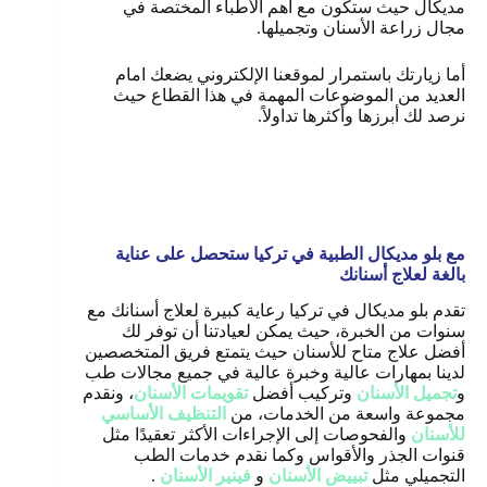
مديكال حيث ستكون مع أهم الأطباء المختصة في
مجال زراعة الأسنان وتجميلها.
أما زيارتك باستمرار لموقعنا الإلكتروني يضعك امام
العديد من الموضوعات المهمة في هذا القطاع حيث
نرصد لك أبرزها وأكثرها تداولاً.
مع بلو مديكال الطبية في تركيا ستحصل على عناية
بالغة لعلاج أسنانك
تقدم بلو مديكال في تركيا رعاية كبيرة لعلاج أسنانك مع
سنوات من الخبرة، حيث يمكن لعيادتنا أن توفر لك
أفضل علاج متاح للأسنان حيث يتمتع فريق المتخصصين
لدينا بمهارات عالية وخبرة عالية في جميع مجالات طب
و
تجميل الأسنان
وتركيب أفضل
تقويمات الأسنان
، ونقدم
مجموعة واسعة من الخدمات، من
التنظيف الأساسي
للأسنان
والفحوصات إلى الإجراءات الأكثر تعقيدًا مثل
قنوات الجذر والأقواس وكما نقدم خدمات الطب
التجميلي مثل
تبييض الأسنان
و
فينير الأسنان
.