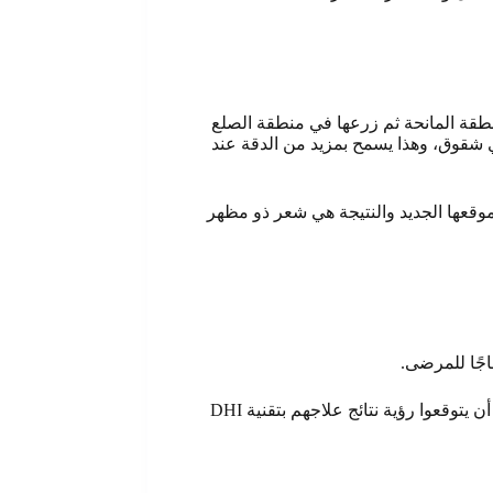
طقة المانحة ثم زرعها في منطقة الصلع
 أي شقوق، وهذا يسمح بمزيد من الدقة عند
 في موقعها الجديد والنتيجة هي شعر ذو مظهر
اجًا للمرضى.
تزداد شعبية تقنية DHI بسبب نتائجها ذات المظهر الطبيعي ووقت الشفاء الأقصر مقارنة بالطرق الأخرى لزراعة الشعر ويمكن للمرضى أن يتوقعوا رؤية نتائج علاجهم بتقنية DHI