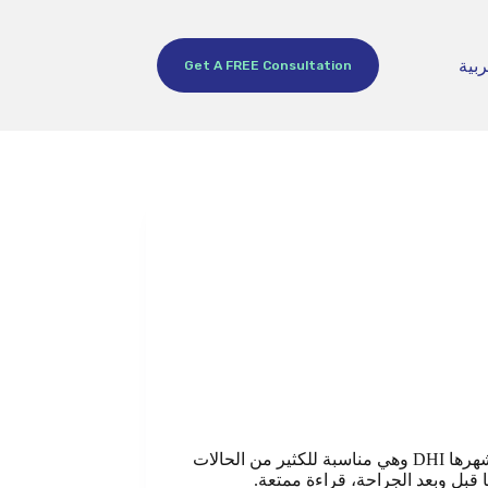
ربية
Get A FREE Consultation
هي عبارة عن إجراء جراحي تعويضي للشعر المفقود بفضل ظروف معينة ولها الكثير من التقنيات المتبعة ومن أشهرها DHI وهي مناسبة للكثير من الحالات
قبل وبعد الجراحة، قراءة ممتعة.