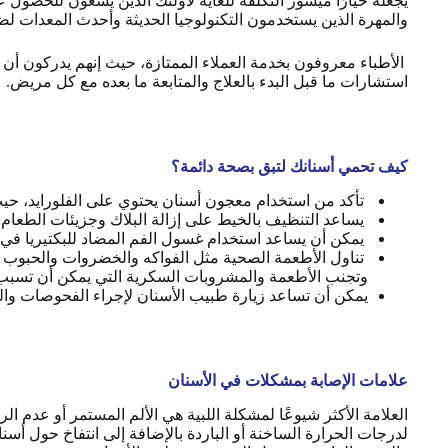
يجعله خيارًا ميسور التكلفة للغاية لأولئك الذين يسعون للحصول عل
والمهرة الذين يستخدمون التكنولوجيا الحديثة وأحدث المعدات لض
الأطباء معروفون بخدمة العملاء الممتازة، حيث إنهم يدركون أن 
استشارات ما قبل البدء بالعلاج والمتابعة ما بعده مع كل مريض.
كيف تحمي أسنانك لتبق بصحة دائمة؟
تأكد من استخدام معجون أسنان يحتوي على الفلورايد، ح
يساعد التنظيف بالخيط على إزالة البلاك وجزيئات الطعام م
يمكن أن يساعد استخدام غسول الفم المضاد للبكتيريا في ت
تناول الأطعمة الصحية مثل الفواكه والخضروات والحبوب ا
وتجنب الأطعمة والمشروبات السكرية التي يمكن أن تسب
يمكن أن تساعد زيارة طبيب الأسنان لإجراء الفحوصات وا
علامات الإصابة بمشكلات في الأسنان
العلامة الأكثر شيوعًا لمشكلة اللبية هي الألم المستمر أو عدم ا
لدرجات الحرارة الساخنة أو الباردة بالإضافة إلى انتفاخ حول أس