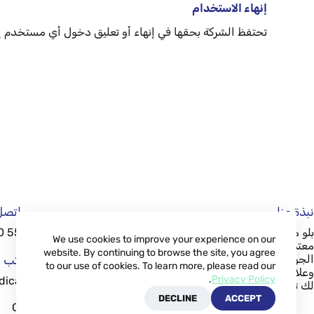
إنهاء الاستخدام
تحتفظ الشركة بحقها في إنهاء أو تعليق دخول أي مستخدم 
نبذة عنا
اتصل 
بلو ميديكال بلس هي شركة سياحة علاجية
+90 552 800 70 00
We use cookies to improve your experience on our
معتمدة في تركيا، تقدم خدمات عالية
website. By continuing to browse the site, you agree
الجودة، بما في ذلك زراعة الأسنان
اكتب ر
to our use of cookies. To learn more, please read our
وعلاجات ابتسامة هوليوود، مما يضمن
.
Privacy Policy
dicalplus.com
لك تجربة آمنة ومريحة.
DECLINE
ACCEPT
Copyright © 2026 -
Blue Medical Plus