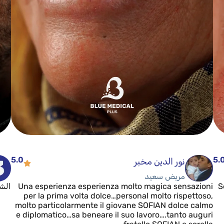
5.0
5.
نور الدين مخبر
مريض سعيد
S
Una esperienza esperienza molto magica sensazioni
الشر
per la prima volta dolce…personal molto rispettoso,
molto particolarmente il giovane SOFIAN dolce calmo
e diplomatico…sa beneare il suo lavoro….tanto auguri