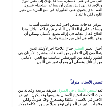
التي تتراكم على الأسنان، مما قد يؤدي إلى تغير اللون
وبالإضافة إلى ذلك، يمكن أن يساعد استخدام غسول
الفم الذي يحتوي على الفلورايد في منع المزيد من تغير
اللون لكن باعتدال.
تتوفر علاجات تبييض احترافية من طبيب أسنانك
ويساعد على إزالة اللون الناجم عن تراكم البلاك وهذا
العلاج فعال للغاية في إزالة تصبغ الأسنان ويمكن أن
يوفر نتائج في أقل من جلسة واحدة.
أخيرًا، تعتبر
الفينير
خيارًا علاجيًا آخر لأولئك الذين
يتطلعون إلى التخلص من التصبغات وقشرة الأسنان هي
قشور رقيقة من البورسلين تتناسب مع الجزء الأمامي
من أسنانك وتغطي أي بقع أو تغير في اللون.
تبييض الأسنان منزلياً
يُعد
تبييض الأسنان في المنزل
طريقة مريحة وفعالة من
حيث التكلفة لتفتيح الأسنان وتبييضها وقد يكون التبييض
الاحترافي للأسنان مكلفًا ويستغرق وقتًا طويلاً، ولكن
منتجات التبييض المنزلي توفر بديلاً ميسور التكلفة يمكن