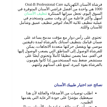
فرشاة الأسنان الكهربائية Oral-B Professional Care
1000 هي واحدة من أفضل فراشي الأسنان المتوفرة في
السوق اليوم، تجعل ميزاتها المبتكرة
تنظيف الأسنان
أسهل وأكثر فاعلية من أي وقت مضى وتستخدم في
عملية تنظيف ثلاثية الأبعاد لتوفير تنظيف عميق وشامل
للأسنان واللثة.
تحتوي على رأس دوار مع مؤقت مدمج يساعد على
ضمان قيامك بتنظيف أسنانك بالفرشاة لمدة دقيقتين
موصى بها وبفضل حركتها متعددة الاتجاهات، يمكن
للفرشاة الوصول إلى المناطق التي يصعب الوصول إليها
في الفم، مما يضمن تنظيفًا كاملاً وتحتوي أيضًا على
مستشعر ضغط ينبه المستخدمين إذا كانوا يقومون
بالفرشاة بقوة كبيرة، لمنع تلف أسنانهم ولثتهم
.
نصائح عند اختيار طبيبك الأسنان
اطلب توصيات من الأصدقاء والعائلة لأن هذا
سيعطيك مؤشرًا على جودة الرعاية التي يقدمها
الطبيب.
يجب أن يكون طاقم عيادة طب الأسنان ودودًا