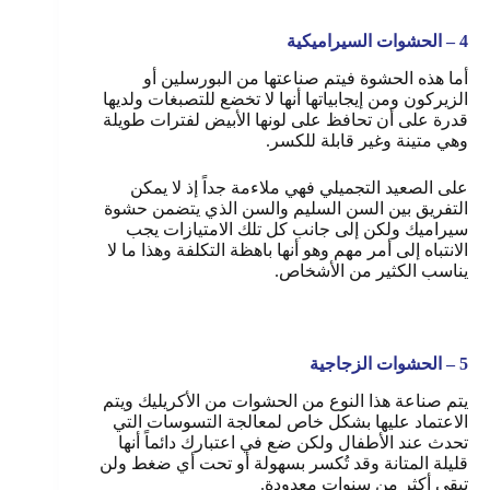
4 – الحشوات السيراميكية
أما هذه الحشوة فيتم صناعتها من البورسلين أو
الزيركون ومن إيجابياتها أنها لا تخضع للتصبغات ولديها
قدرة على أن تحافظ على لونها الأبيض لفترات طويلة
وهي متينة وغير قابلة للكسر.
على الصعيد التجميلي فهي ملاءمة جداً إذ لا يمكن
التفريق بين السن السليم والسن الذي يتضمن حشوة
سيراميك ولكن إلى جانب كل تلك الامتيازات يجب
الانتباه إلى أمر مهم وهو أنها باهظة التكلفة وهذا ما لا
يناسب الكثير من الأشخاص.
5 – الحشوات الزجاجية
يتم صناعة هذا النوع من الحشوات من الأكريليك ويتم
الاعتماد عليها بشكل خاص لمعالجة التسوسات التي
تحدث عند الأطفال ولكن ضع في اعتبارك دائماً أنها
قليلة المتانة وقد تُكسر بسهولة أو تحت أي ضغط ولن
تبقى أكثر من سنوات معدودة.