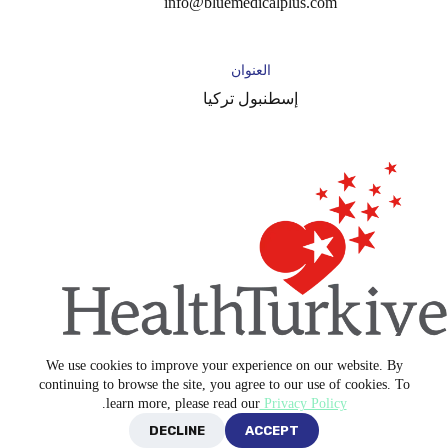
info@bluemedicalplus.com
العنوان
إسطنبول تركيا
We use cookies to improve your experience on our website. By
Copyright © 2026 -
Blue Medical Plus
continuing to browse the site, you agree to our use of cookies. To
.
learn more, please read our
Privacy Policy
DECLINE
ACCEPT
سياسة الخصوصية
الشروط والأحكام