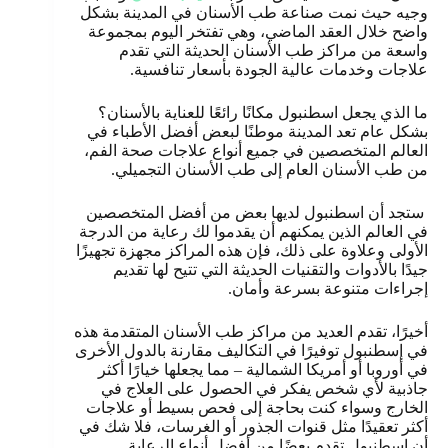
وجيه حيث نمت صناعة طب الأسنان في المدينة بشكل
واضح خلال العقد الماضي، وهي تفتخر اليوم بمجموعة
واسعة من مراكز طب الأسنان الحديثة التي تقدم
علاجات وخدمات عالية الجودة بأسعار تنافسية.
ما الذي يجعل اسطنبول مكانًا رائعًا للعناية بالأسنان؟
بشكل عام تعد المدينة موطنًا لبعض أفضل الأطباء في
العالم المتخصصين في جميع أنواع علاجات صحة الفم،
من طب الأسنان العام إلى طب الأسنان التجميلي.
ستجد أن اسطنبول لديها بعض من أفضل المتخصصين
في العالم الذين يمكنهم أن يقدموا لك رعاية من الدرجة
الأولى وعلاوة على ذلك، فإن هذه المراكز مجهزة تجهيزًا
جيدًا بالأدوات والتقنيات الحديثة التي تتيح لها تقديم
إجراءات متنوعة بسرعة وأمان.
أخيرًا، تقدم العديد من مراكز طب الأسنان المتقدمة هذه
في إسطنبول توفيرًا في التكاليف مقارنة بالدول الأخرى
في أوروبا أو أمريكا الشمالية – مما يجعلها خيارًا أكثر
جاذبية لأي شخص يفكر في الحصول على العلاج في
الخارج وسواء كنت بحاجة إلى فحص بسيط أو علاجات
أكثر تعقيدًا مثل قنوات الجذور أو الغرسات، فلا شك في
أن اسطنبول تقدم بعضًا من أفضل أنواع الرعاية