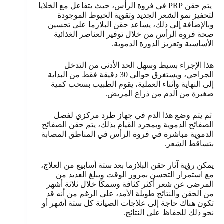
يتم حقن PRP في فروة الرأس، حيث يتفاعل مع الخلايا
لتحفيز نمو الشعر الجديد وتقوية الخيوط الموجودة
وبالإضافة إلى ذلك، يساعد حقن البلازما على تحسين
صحة فروة الرأس من خلال توفير العناصر الغذائية
الأساسية وتعزيز الدورة الدموية.
هذا الإجراء بسيط وسهل الحد الأدنى من التدخل
الجراحي، ويستغرق حوالي 30 دقيقة فقط من البداية
إلى النهاية وأثناء العملية، يقوم الطبيب بسحب كمية
صغيرة من الدم من ذراع المريض.
ثم يتم وضع هذا الدم في جهاز طرد مركزي لفصل
الصفائح الدموية وبمجرد القيام بذلك، يتم حقن الصفائح
الدموية مباشرة في فروة الرأس في المناطق المصابة
بتساقط الشعر.
يمكن رؤية آثار حقن البلازما بعد ستة أسابيع من العلاج،
مع استمرار التحسن بمرور الوقت ويبلغ العديد من
المرضى عن شعر أكثر كثافة وسمكًا خلال ثلاثة أشهر
من الحقن والنتائج طويلة الأمد، على الرغم من أنه قد
تكون هناك حاجة إلى علاجات الصيانة كل ستة أشهر أو
نحو ذلك للحفاظ على النتائج.