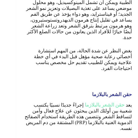
الطبية ويمكن أن تشمل المينوكسيديل، وهو محلول
موضعي يساعد على تغذية البصيلات وتعزيز نمو الشعر
الجديد؛ أو فيناسترايد، وهو دواء يؤخذ عن طريق الفم
يساعد في تقليل إنتاج هرمون الديهدروتستوستيرون،
وهو هرمون مرتبط بترقق الشعر وتعد زراعة الشعر
أيضًا خيارًا للأفراد الذين يعانون من حالات الصلع الأكثر
حدة.
بغض النظر عن شدة الحالة، من المهم استشارة
أخصائي رعاية صحية مؤهل قبل البدء في أي خطة
علاجية ويمكن للطبيب تقديم حل مخصص يناسب
احتياجات الفرد.
حقن الشعر بالبلازما
يعد
حقن الشعر بالبلازما
إجراءً جديدًا نسبيًا يكتسب
شعبية بين أولئك الذين يبحثون عن علاج فعال وآمن
لتساقط الشعر وتتضمن هذه الطريقة استخدام الصفائح
الدموية الغنية بالبلازما (PRP) المشتقة من دم المريض
نفسه.